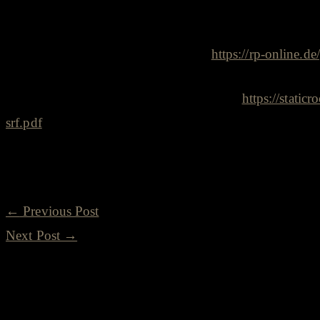
mögen.”
Quelle: Rheinische Post online unter
https://rp-online.
Der vollständige Artikel ist hier zu finden:
https://stati
srf.pdf
←
Previous Post
Next Post
→