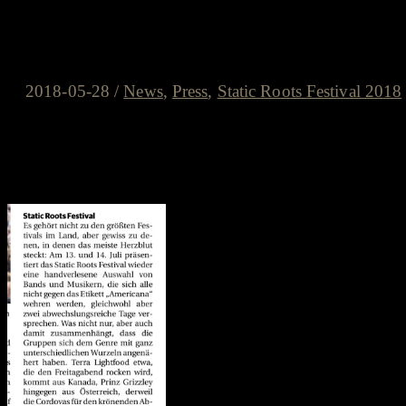
RP: Das Static Roots gehört zu d
Herzblut steckt”
2018-05-28
/
News
,
Press
,
Static Roots Festival 2018
Die Rheinische Post berichtet am 28.05.2018 i
Festival: