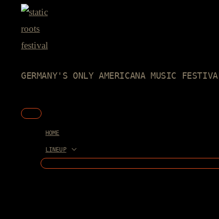
Skip
to
content
GERMANY'S ONLY AMERICANA MUSIC FESTIVA
Main
Menu
HOME
LINEUP