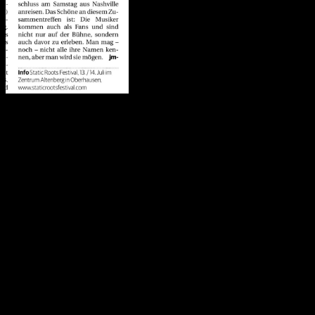
“Es gehört nicht zu den größten Festivals im Land, aber
13. und 14. Juli präsentiert das Static Roots Festival 
sich alle nicht gegen das Etikett „Americana“ wehren w
versprechen. Was nicht nur, aber auch damit zusammenh
unterschiedlichen Wurzeln angenähert haben. Terra Ligh
Kanada, Prinz Grizzley hingegen aus Österreich, derwe
Nashville anreisen. Das Schöne an diesem Zusammentref
auf der Bühne, sondern auch davor zu erleben. Man mag 