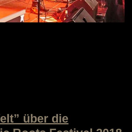
MAN WIRKLICH, WAS MAN HAT, Americana-,
om ALLERFEINSTEN.” Das ROADTRACKS Magazin
 ein Review von Autor Volker Ebert über das […]
lt” über die