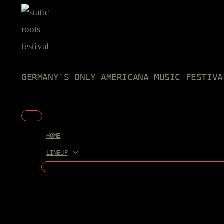
Skip
to
content
GERMANY'S ONLY AMERICANA MUSIC FESTIVA
Main
Menu
HOME
LINEUP