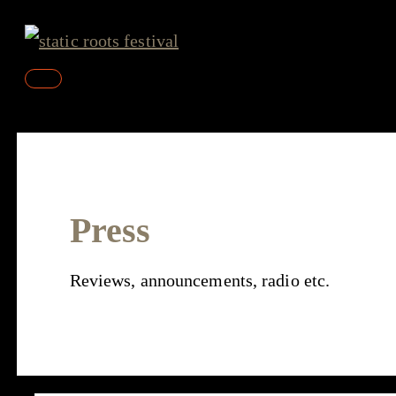
Skip
to
content
Main
Menu
Press
Reviews, announcements, radio etc.