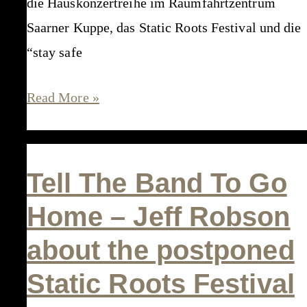
die Hauskonzertreihe im Raumfahrtzentrum
Saarner Kuppe, das Static Roots Festival und die
“stay safe
“Am
Read More »
Anfang
war
eine
Tell The Band To Go
Idee”
Home – Jeff Robson
–
about the postponed
Mülheimer
Woche
Static Roots Festival
u.