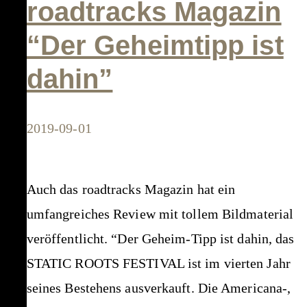
roadtracks Magazin
any
“Der Geheimtipp ist
Americana
dahin”
fan’s
festival
diary”
2019-09-01
–
Americana-
Auch das roadtracks Magazin hat ein
UK
umfangreiches Review mit tollem Bildmaterial
preview
veröffentlicht. “Der Geheim-Tipp ist dahin, das
STATIC ROOTS FESTIVAL ist im vierten Jahr
seines Bestehens ausverkauft. Die Americana-,