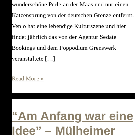
wunderschöne Perle an der Maas und nur einen
Katzensprung von der deutschen Grenze entfernt.
Venlo hat eine lebendige Kulturszene und hier
findet jährlich das von der Agentur Sedate
Bookings und dem Poppodium Grenswerk
veranstaltete […]
Rock’n’Roll
Read More »
Partnerschaft
mit
dem
“Am Anfang war eine
Down
Idee” – Mülheimer
By