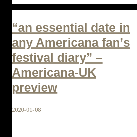
all
the
“an essential date in
right
any Americana fan’s
reasons”
festival diary” –
–
Bucketfull
Americana-UK
of
preview
Brains
about
2020-01-08
Static
Roots