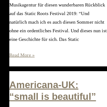
Musikagentur für diesen wunderbaren Rückblick
auf das Static Roots Festival 2019: “Und
natürlich mach ich es auch diesen Sommer nicht
ohne ein ordentliches Festival. Und dieses nun ist
eine Geschichte für sich. Das Static
“Das
Read More »
Static
Roots
Festival
Americana-UK:
…
“small is beautiful”
ist
einfach