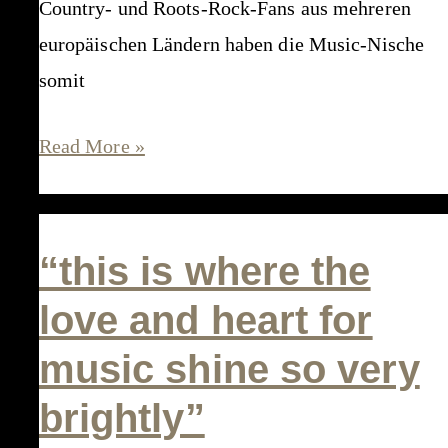
Country- und Roots-Rock-Fans aus mehreren
europäischen Ländern haben die Music-Nische
somit
roadtracks
Read More »
Magazin
“Der
Geheimtipp
“this is where the
ist
love and heart for
dahin”
music shine so very
brightly”