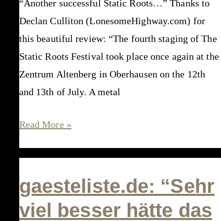
“Another successful Static Roots…” Thanks to
Declan Culliton (LonesomeHighway.com) for
this beautiful review: “The fourth staging of The
Static Roots Festival took place once again at the
Zentrum Altenberg in Oberhausen on the 12th
and 13th of July. A metal
LonesomeHighway.com:
Read More »
“…
we
don’t
gaesteliste.de: “Sehr
want
viel besser hätte das
it