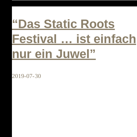
where
the
“Das Static Roots
love
Festival … ist einfach
and
nur ein Juwel”
heart
for
music
2019-07-30
shine
so
very
brightly”