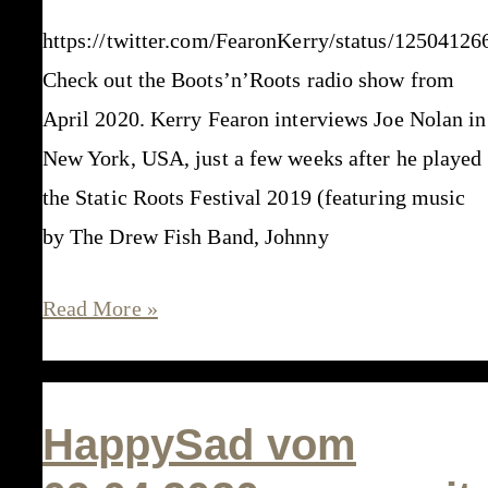
https://twitter.com/FearonKerry/status/1250412
Check out the Boots’n’Roots radio show from
April 2020. Kerry Fearon interviews Joe Nolan in
New York, USA, just a few weeks after he played
the Static Roots Festival 2019 (featuring music
by The Drew Fish Band, Johnny
The
Read More »
Boots’n’Roots
Show
–
HappySad vom
Kerry