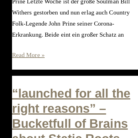
Prine Letzte Woche ist der große Soulman Bill
Withers gestorben und nun erlag auch Country
Folk-Legende John Prine seiner Corona-
Erkrankung. Beide eint ein großer Schatz an
HappySad
Read More »
vom
09.04.2020
–
“launched for all the
u.
right reasons” –
a.
Bucketfull of Brains
mit
Dietmar