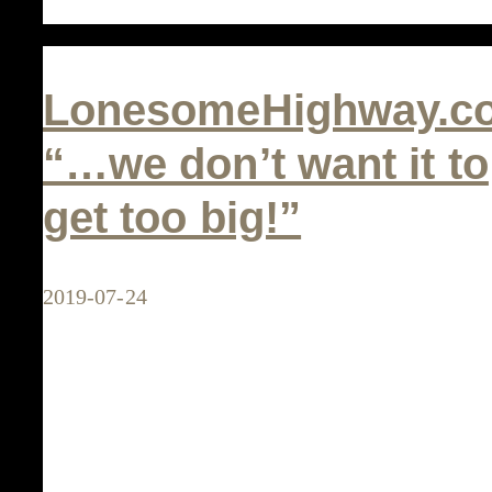
UK:
“small
is
LonesomeHighway.c
beautiful”
“…we don’t want it to
get too big!”
2019-07-24