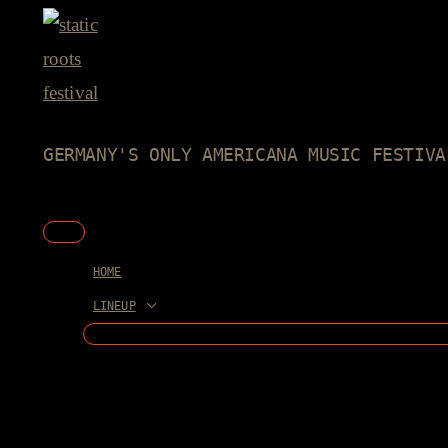
Skip
to
content
GERMANY'S ONLY AMERICANA MUSIC FESTIVA
Main
Menu
HOME
LINEUP