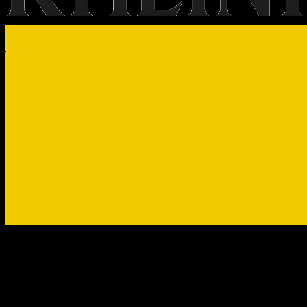
“…Man kennt einander, und wenn ni
gemeinsame Liebe zur Musik”