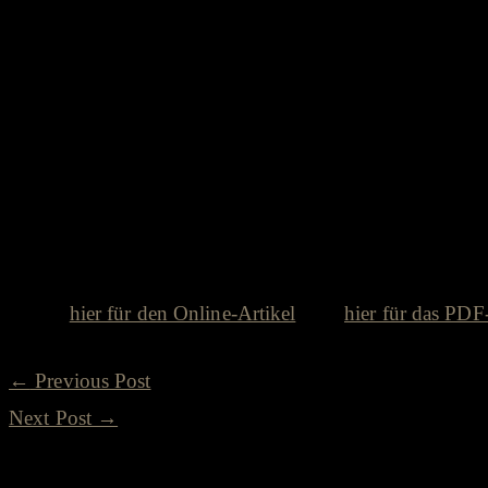
In der Ausgabe vom 24.06.2019 berichtet die Rheinische
Roots Festival.
“Am schönsten sind immer die Konzerte im Wohnzimmer 
reinpassen, macht der Mülheimer Musik-Enthusiast einm
guten Stube. Der familiäre Charakter bleibt beim Static
nicht persönlich, dann über die gemeinsame Liebe zur
Klicke
hier für den Online-Artikel
oder
hier für das PD
←
Previous Post
Next Post
→