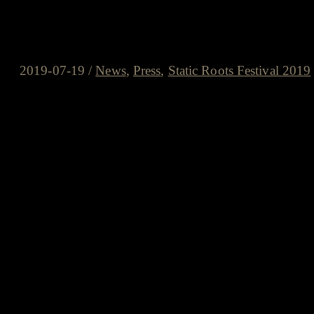
gaesteliste.de: “Sehr viel besser
können…”
2019-07-19
/
News
,
Press
,
Static Roots Festival 2019
“…womit der Anspruch, … in die f
Festivals aufzusteigen, ei
“Das Klassenziel ist erreicht: Die vierte Auflage des Stat
Anspruch, als hierzulande einzige Veranstaltung ihrer Ar
aufzusteigen, eindrucksvoll untermauert wurde. Es ist nun
in unseren Breiten für diese Art von Musik interessieren
Ganze in der Zukunft noch ausbaufähig sein könnte. Die