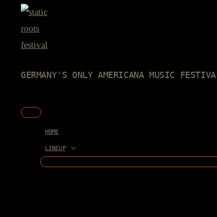
Skip
to
content
GERMANY'S ONLY AMERICANA MUSIC FESTIVA
Main
Menu
HOME
LINEUP