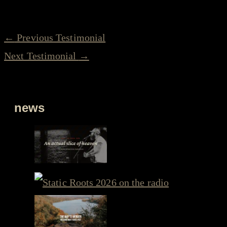
richtig stolz sein darf.”
←
Previous Testimonial
Next Testimonial
→
news