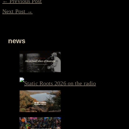
←
Previous Post
Next Post
→
news