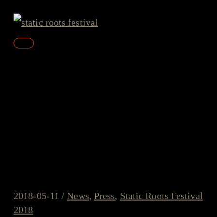
Skip
to
content
Main
Menu
Gaesteliste.de erklärt Static
Roots Festival “zum
unverzichtbaren Treffpunkt
für alle Americana-Freunde
Deutschlands”
2018-05-11
/
News
,
Press
,
Static Roots Festival
2018